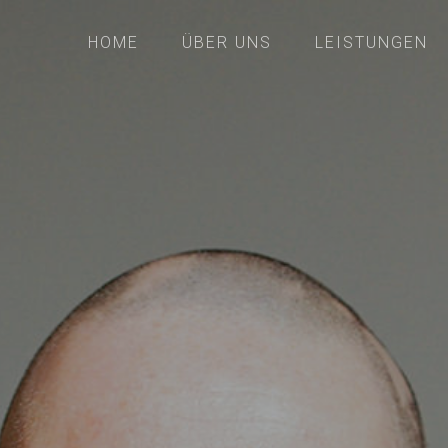
HOME
ÜBER UNS
LEISTUNGEN